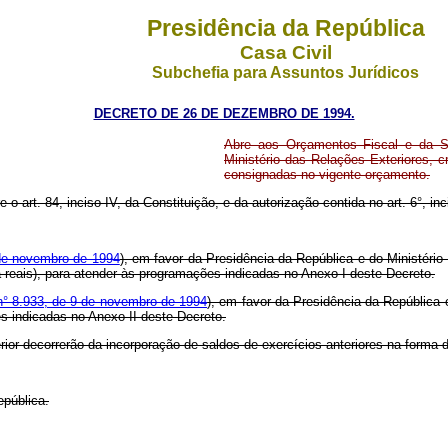
Presidência da República
Casa Civil
Subchefia para Assuntos Jurídicos
DECRETO DE 26 DE DEZEMBRO DE 1994.
Abre aos Orçamentos Fiscal e da Se
Ministério das Relações Exteriores, c
consignadas no vigente orçamento.
 o art. 84, inciso IV, da Constituição, e da autorização contida no art. 6°, inci
 de novembro de 1994
), em favor da Presidência da República e do Ministério
ta reais), para atender às programações indicadas no Anexo I deste Decreto.
n° 8.933, de 9 de novembro de 1994
), em favor da Presidência da República 
es indicadas no Anexo II deste Decreto.
rior decorrerão da incorporação de saldos de exercícios anteriores na forma
epública.