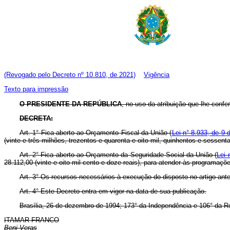
(Revogado pelo Decreto nº 10.810, de 2021)
Vigência
Texto para impressão
O PRESIDENTE DA REPÚBLICA
, no uso da atribuição que lhe confere
DECRETA:
Art. 1° Fica aberto ao Orçamento Fiscal da União (
Lei n° 8.933, de 9
(vinte e três milhões, trezentos e quarenta e oito mil, quinhentos e sessen
Art. 2° Fica aberto ao Orçamento da Seguridade Social da União (
Lei 
28.112,00 (vinte e oito mil cento e doze reais), para atender às programaçõ
Art. 3° Os recursos necessários à execução do disposto no artigo ante
Art. 4° Este Decreto entra em vigor na data de sua publicação.
Brasília, 26 de dezembro de 1994; 173° da Independência e 106° da R
ITAMAR FRANCO
Beni Veras