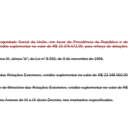
guridade Social da União, em favor da Presidência da República e do
rédito suplementar no valor de R$ 23.376.672,00, para reforço de dotações
so III, alínea "
b"
, da Lei n° 8.933, de 9 de novembro de 1994,
 das Relações Exteriores, crédito suplementar no valor de R$ 23.348.560,00
e do Ministério das Relações Exteriores, crédito suplementar no valor de R$
 dos Anexos de III a IX deste Decreto, nos montantes especificados.