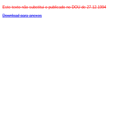
Este texto não substitui o publicado no DOU de 27.12.1994
Download para anexos