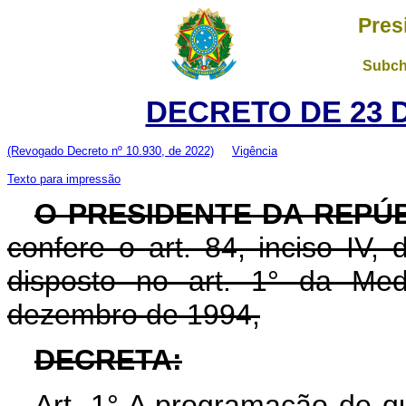
Pres
Subch
DECRETO DE 23 
(Revogado Decreto nº 10.930, de 2022)
Vigência
Texto para impressão
O PRESIDENTE DA REPÚ
confere o art. 84, inciso IV,
disposto no art. 1° da Med
dezembro de 1994,
DECRETA:
Art. 1° A programação de q