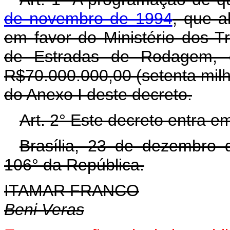
de novembro de 1994
, que a
em favor do Ministério dos T
de Estradas de Rodagem, cr
R$70.000.000,00 (setenta milh
do Anexo I deste decreto.
Art. 2° Este decreto entra e
Brasília, 23 de dezembro 
106° da República.
ITAMAR FRANCO
Beni Veras