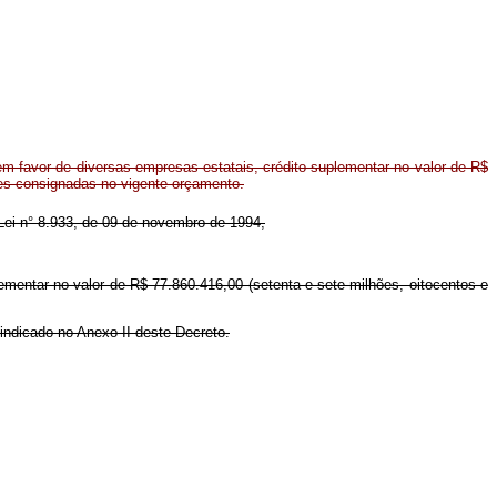
m favor de diversas empresas estatais, crédito suplementar no valor de R$
ões consignadas no vigente orçamento.
a Lei n° 8.933, de 09 de novembro de 1994,
lementar no valor de R$ 77.860.416,00 (setenta e sete milhões, oitocentos e
indicado no Anexo II deste Decreto.