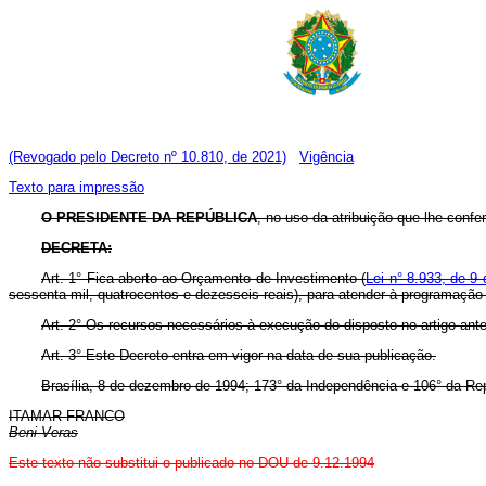
(Revogado pelo Decreto nº 10.810, de 2021)
Vigência
Texto para impressão
O PRESIDENTE DA REPÚBLICA
, no uso da atribuição que lhe confe
DECRETA:
Art. 1° Fica aberto ao Orçamento de Investimento (
Lei n° 8.933, de 9
sessenta mil, quatrocentos e dezesseis reais), para atender à programação
Art. 2° Os recursos necessários à execução do disposto no artigo ant
Art. 3° Este Decreto entra em vigor na data de sua publicação.
Brasília, 8 de dezembro de 1994; 173° da Independência e 106° da Rep
ITAMAR FRANCO
Beni Veras
Este texto não substitui o publicado no DOU de 9.12.1994