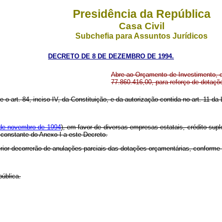
Presidência da República
Casa Civil
Subchefia para Assuntos Jurídicos
DECRETO DE 8 DE DEZEMBRO DE 1994.
Abre ao Orçamento de Investimento, e
77.860.416,00, para reforço de dotaç
re o art. 84, inciso IV, da Constituição, e da autorização contida no art. 11 d
 de novembro de 1994
), em favor de diversas empresas estatais, crédito sup
 constante do Anexo I a este Decreto.
erior decorrerão de anulações parciais das dotações orçamentárias, conforme 
ública.