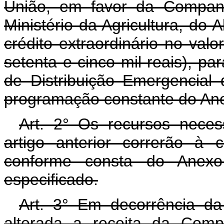
União, em favor da Companh
Ministério da Agricultura, do
crédito extraordinário no val
setenta e cinco mil reais), p
de Distribuição Emergencia
programação constante do Ane
Art. 2° Os recursos neces
artigo anterior correrão à 
conforme consta do Anexo
especificado.
Art. 3° Em decorrência da 
alterada a receita da Comp