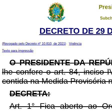
Pres
Subch
DECRETO DE 29 
(Revogado pelo Decreto nº 10.810, de 2021)
Vigência
Texto para impressão
O PRESIDENTE DA REPÚ
lhe confere o art. 84, inciso 
contida na Medida Provisória 
DECRETA:
Art. 1° Fica aberto ao O