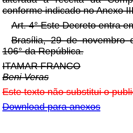
conforme indicado no Anexo II
Art. 4° Este Decreto entra e
Brasília, 29 de novembro 
106° da República.
ITAMAR FRANCO
Beni Veras
Este texto não substitui o pu
Download para anexos