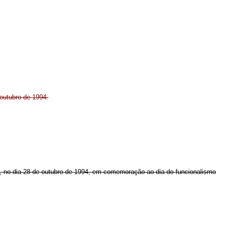
 outubro de 1994.
onal, no dia 28 de outubro de 1994, em comemoração ao dia do funcionalismo