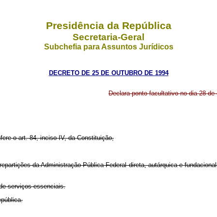
Presidência da República
Secretaria-Geral
Subchefia para Assuntos Jurídicos
DECRETO DE 25 DE OUTUBRO DE 1994
Declara ponto facultativo no dia 28 de
fere o art. 84, inciso IV, da Constituição,
as repartições da Administração Pública Federal direta, autárquica e fundaci
 de serviços essenciais.
pública.