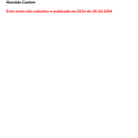
Romildo Canhim
Este texto não substitui o publicado no DOU de 26.10.1994