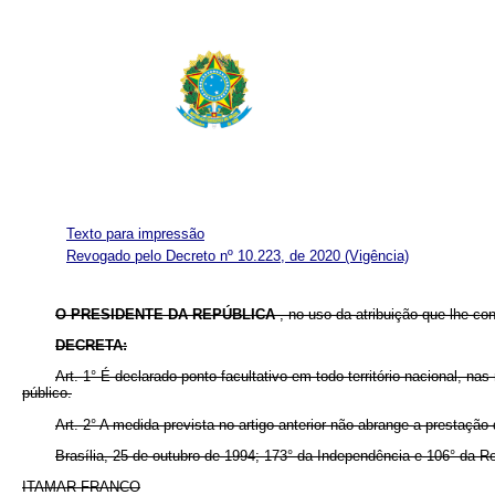
Texto para impressão
Revogado pelo Decreto nº 10.223, de 2020
(Vigência)
O PRESIDENTE DA REPÚBLICA
, no uso da atribuição que lhe con
DECRETA:
Art. 1° É declarado ponto facultativo em todo território nacional, n
público.
Art. 2° A medida prevista no artigo anterior não abrange a prestação
Brasília, 25 de outubro de 1994; 173° da Independência e 106° da Re
ITAMAR FRANCO