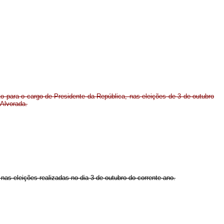
to para o cargo de Presidente da República, nas eleições de 3 de outubro
 Alvorada.
 nas eleições realizadas no dia 3 de outubro do corrente ano.