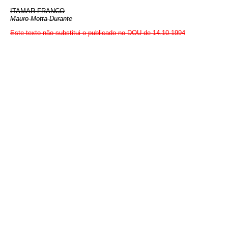
ITAMAR FRANCO
Mauro Motta Durante
Este texto não substitui o publicado no DOU de 14.10.1994