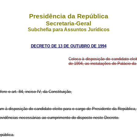
Presidência da República
Secretaria-Geral
Subchefia para Assuntos Jurídicos
DECRETO DE 13 DE OUTUBRO DE 1994
Coloca à disposição do candidato elei
de 1994, as instalações do Palácio da
fere o art. 84, inciso IV, da Constituição,
icam à disposição do candidato eleito para o cargo de Presidente da República,
providências necessárias ao cumprimento do disposto neste Decreto.
pública.