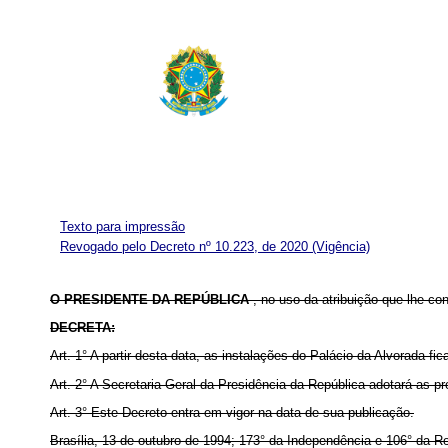
Texto para impressão
Revogado pelo Decreto nº 10.223, de 2020
(Vigência)
O PRESIDENTE DA REPÚBLICA
, no uso da atribuição que lhe con
DECRETA:
Art. 1° A partir desta data, as instalações do Palácio da Alvorada f
Art. 2° A Secretaria-Geral da Presidência da República adotará as 
Art. 3° Este Decreto entra em vigor na data de sua publicação.
Brasília, 13 de outubro de 1994; 173° da Independência e 106° da Re