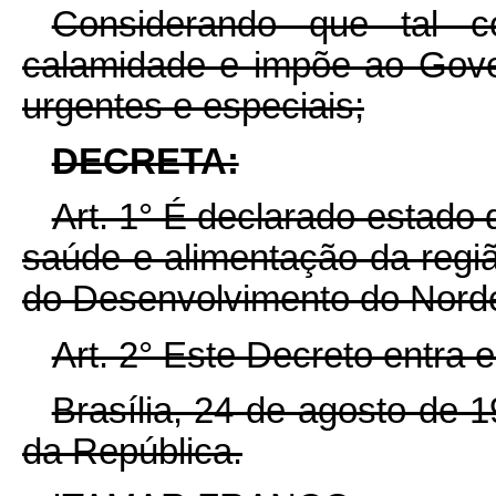
Considerando que tal co
calamidade e impõe ao Gov
urgentes e especiais;
DECRETA:
Art. 1° É declarado estado
saúde e alimentação da regi
do Desenvolvimento do Nor
Art. 2° Este Decreto entra 
Brasília, 24 de agosto de 
da República.