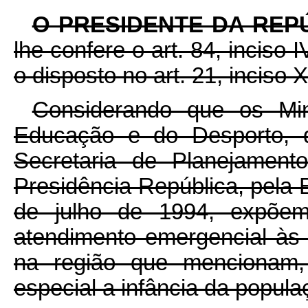
O PRESIDENTE DA REP
lhe confere o art. 84, inciso 
o disposto no art. 21, inciso X
Considerando que os Mi
Educação e do Desporto, 
Secretaria de Planejamen
Presidência República, pela 
de julho de 1994, expõe
atendimento emergencial às
na região que mencionam, 
especial a infância da popula