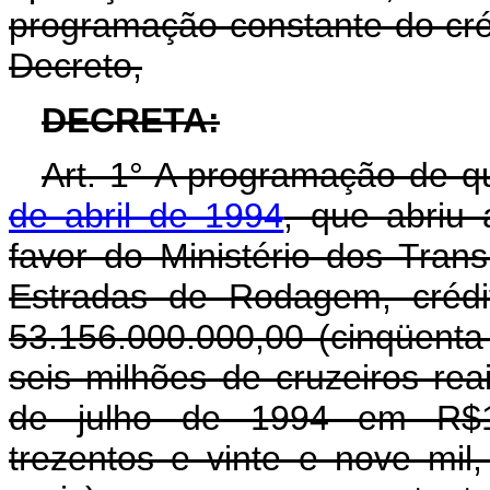
programação constante do créd
Decreto,
DECRETA:
Art. 1° A programação de q
de abril de 1994
, que abriu
favor do Ministério dos Tran
Estradas de Rodagem, crédi
53.156.000.000,00 (cinqüenta 
seis milhões de cruzeiros rea
de julho de 1994 em R$19
trezentos e vinte e nove mil