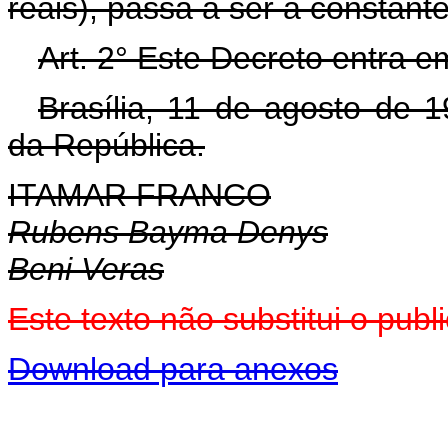
reais), passa a ser a constant
Art. 2° Este Decreto entra e
Brasília, 11 de agosto de 
da República.
ITAMAR FRANCO
Rubens Bayma Denys
Beni Veras
Este texto não substitui o pu
Download para anexos