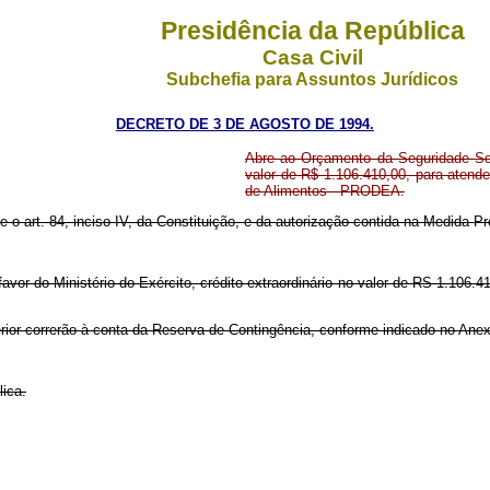
Presidência da República
Casa Civil
Subchefia para Assuntos Jurídicos
DECRETO DE 3 DE AGOSTO DE 1994.
Abre ao Orçamento da Seguridade Soci
valor de R$ 1.106.410,00, para atend
de Alimentos - PRODEA.
re o art. 84, inciso IV, da Constituição, e da autorização contida na Medida P
vor do Ministério do Exército, crédito extraordinário no valor de RS 1.106.41
erior correrão à conta da Reserva de Contingência, conforme indicado no Anex
lica.