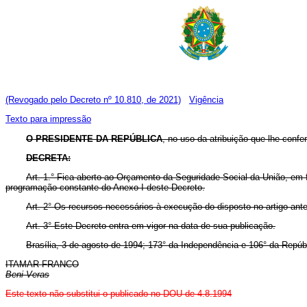
(Revogado pelo Decreto nº 10.810, de 2021)
Vigência
Texto para impressão
O PRESIDENTE DA REPÚBLICA
, no uso da atribuição que lhe confe
DECRETA:
Art. 1.° Fica aberto ao Orçamento da Seguridade Social da União, em fa
programação constante do Anexo I deste Decreto.
Art. 2° Os recursos necessários à execução do disposto no artigo ant
Art. 3° Este Decreto entra em vigor na data de sua publicação.
Brasília, 3 de agosto de 1994; 173° da Independência e 106° da Repúb
ITAMAR FRANCO
Beni Veras
Este texto não substitui o publicado no DOU de 4.8.1994