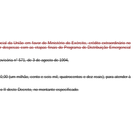
al da União em favor do Ministério do Exército, crédito extraordinário no
er despesas com as etapas finais do Programa de Distribuição Emergencial
rovisória n° 571, de 3 de agosto de 1994,
0,00 (um milhão, cento e seis mil, quatrocentos e dez reais), para atender à
o II deste Decreto, no montante especificado.