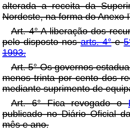
alterada a receita da Super
Nordeste, na forma do Anexo I
Art. 4° A liberação dos rec
pelo disposto nos
arts. 4°
e
5
1993.
Art. 5° Os governos estadua
menos trinta por cento dos re
mediante suprimento de equip
Art. 6° Fica revogado o
publicado no Diário Oficial
mês e ano.