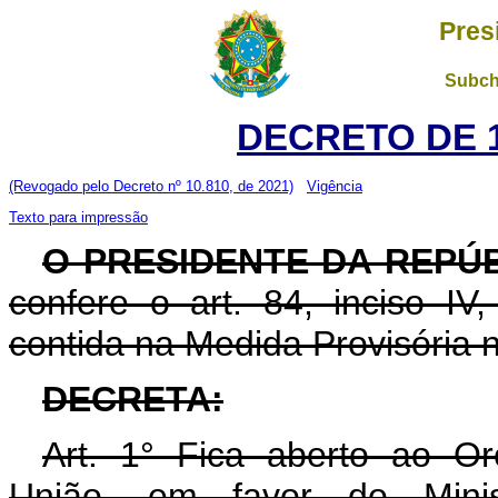
Pres
Subch
DECRETO DE 1
(Revogado pelo Decreto nº 10.810, de 2021)
Vigência
Texto para impressão
O PRESIDENTE DA REPÚ
confere o art. 84, inciso IV
contida na Medida Provisória 
DECRETA:
Art. 1° Fica aberto ao O
União, em favor do Minis