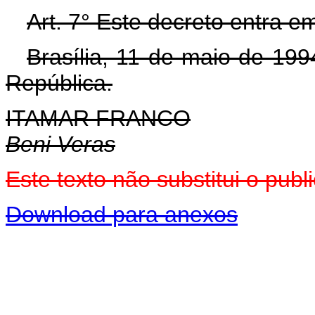
Art. 7° Este decreto entra e
Brasília, 11 de maio de 19
República.
ITAMAR FRANCO
Beni Veras
Este texto não substitui o pu
Download para anexos