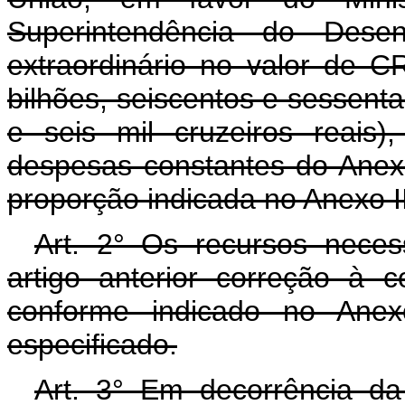
Superintendência do Desen
extraordinário no valor de C
bilhões, seiscentos e sessenta
e seis mil cruzeiros reais
despesas constantes do Anex
proporção indicada no Anexo II
Art. 2° Os recursos neces
artigo anterior correção à 
conforme indicado no Anex
especificado.
Art. 3° Em decorrência da 