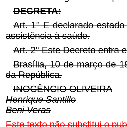
DECRETA:
Art. 1° E declarado estado
assistência à saúde.
Art. 2° Este Decreto entra 
Brasília, 10 de março de 
da República.
INOCÊNCIO OLIVEIRA
Henrique Santillo
Beni Veras
Este texto não substitui o p