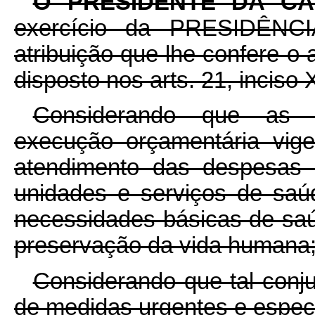
O PRESIDENTE DA C
exercício da PRESIDÊN
atribuição que lhe confere o a
disposto nos arts. 21, inciso 
Considerando que as c
execução orçamentária vigen
atendimento das despesas 
unidades e serviços de saú
necessidades básicas de saú
preservação da vida humana;
Considerando que tal conj
de medidas urgentes e especi