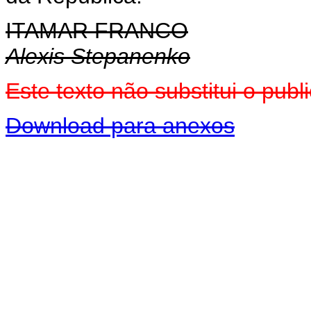
ITAMAR FRANCO
Alexis Stepanenko
Este texto não substitui o pu
Download para anexos