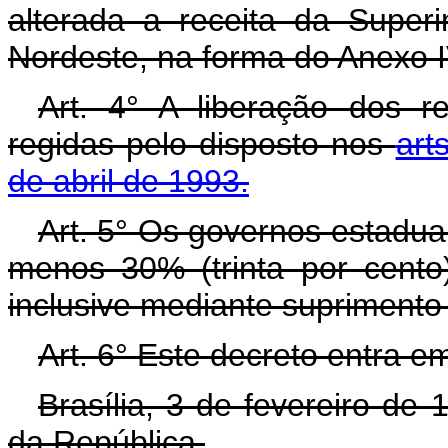
alterada a receita da Super
Nordeste, na forma do Anexo I
Art. 4° A liberação dos r
regidas pelo disposto nos
art
de abril de 1993.
Art. 5° Os governos estadua
menos 30% (trinta por cento
inclusive mediante suprimento
Art. 6° Este decreto entra e
Brasília, 3 de fevereiro de
da República.