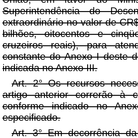
Superintendência do Desen
extraordinário no valor de CR
bilhões, oitocentos e cinq
cruzeiros reais), para at
constante do Anexo I deste 
indicada no Anexo III.
Art. 2° Os recursos neces
artigo anterior correrão à 
conforme indicado no Anex
especificado.
Art. 3° Em decorrência da 