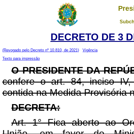
Pres
Subch
DECRETO DE 3 D
(Revogado pelo Decreto nº 10.810, de 2021)
Vigência
Texto para impressão
O PRESIDENTE DA REPÚ
confere o art. 84, inciso IV
contida na Medida Provisória n
DECRETA:
Art. 1° Fica aberto ao O
União, em favor do Minis