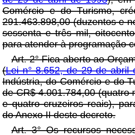
Comércio e do Turismo, cré
291.463.898,00 (duzentos e n
sessenta e três mil, oitocento
para atender à programação co
Art. 2° Fica aberto ao Orça
(
Lei n° 8.652, de 29 de abril
Indústria, do Comércio e do T
de CR$ 4.001.784,00 (quatro m
e quatro cruzeiros reais), p
do Anexo II deste decreto.
Art. 3° Os recursos neces