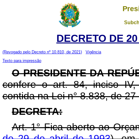
Pres
Subch
DECRETO DE 20 
(Revogado pelo Decreto nº 10.810, de 2021)
Vigência
Texto para impressão
O PRESIDENTE DA REPÚ
confere o art. 84, inciso IV
contida na Lei n° 8.838, de 2
DECRETA:
Art. 1° Fica aberto ao Orça
de 29 de abril de 1993
), em 