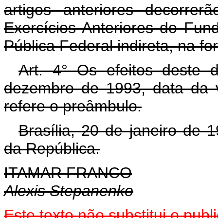
artigos anteriores decorre
Exercícios Anteriores do Fun
Pública Federal indireta, na fo
Art. 4° Os efeitos deste 
dezembro de 1993, data da 
refere o preâmbulo.
Brasília, 20 de janeiro de
da República.
ITAMAR FRANCO
Alexis Stepanenko
Este texto não substitui o pu