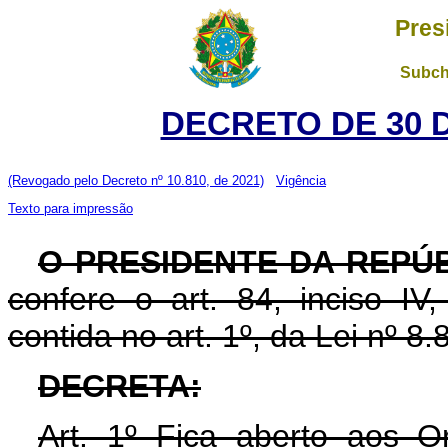
Pres
Subch
DECRETO DE 30 
(Revogado pelo Decreto nº 10.810, de 2021)
Vigência
Texto para impressão
O PRESIDENTE DA REPÚ
confere o art. 84, inciso IV
contida no art. 1º, da Lei nº 
DECRETA:
Art. 1º Fica aberto aos O