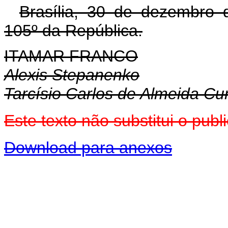
Brasília, 30 de dezembro 
105º da República.
ITAMAR FRANCO
Alexis Stepanenko
Tarcísio Carlos de Almeida C
Este texto não substitui o pu
Download para anexos