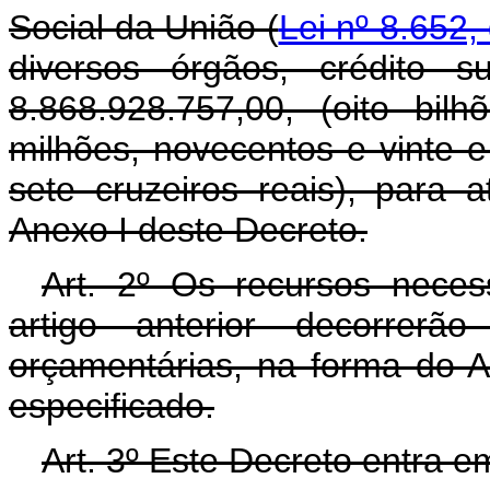
Social da União (
Lei nº 8.652,
diversos órgãos, crédito 
8.868.928.757,00, (oito bil
milhões, novecentos e vinte e
sete cruzeiros reais), para
Anexo I deste Decreto.
Art. 2º Os recursos neces
artigo anterior decorrer
orçamentárias, na forma do A
especificado.
Art. 3º Este Decreto entra e