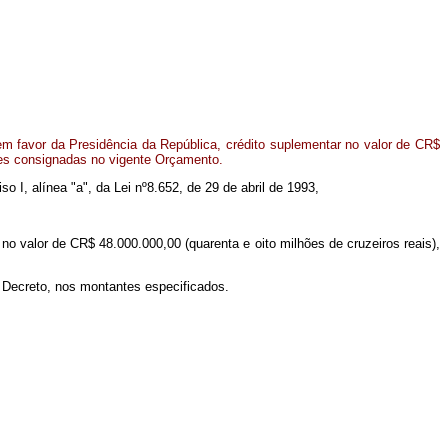
m favor da Presidência da República, crédito suplementar no valor de CR$
ões consignadas no vigente Orçamento.
iso I, alínea "a", da Lei nº8.652, de 29 de abril de 1993,
 no valor de CR$ 48.000.000,00 (quarenta e oito milhões de cruzeiros reais),
e Decreto, nos montantes especificados.