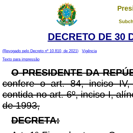
Pres
Subch
DECRETO DE 30 
(Revogado pelo Decreto nº 10.810, de 2021)
Vigência
Texto para impressão
O PRESIDENTE DA REPÚ
confere o art. 84, inciso IV
contida no art. 6º, inciso I, al
de 1993,
DECRETA: