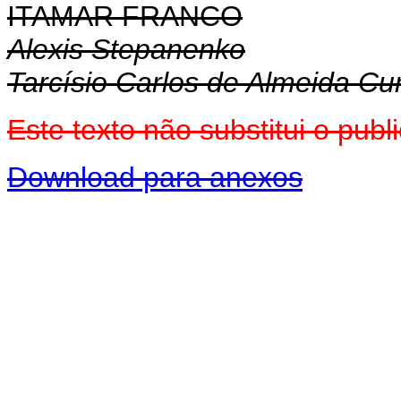
ITAMAR FRANCO
Alexis Stepanenko
Tarcísio Carlos de Almeida C
Este texto não substitui o pu
Download para anexos