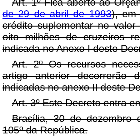
Art. 1º Fica aberto ao Orça
de 29 de abril de 1993
), em
crédito suplementar no valo
oito milhões de cruzeiros r
indicada no Anexo I deste Dec
Art. 2º Os recursos neces
artigo anterior decorrerão
indicadas no anexo II deste D
Art. 3º Este Decreto entra e
Brasília, 30 de dezembro 
105º da República.