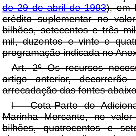
de 29 de abril de 1993
), em 
crédito suplementar no valo
bilhões, setecentos e três m
mil, duzentos e vinte e quat
programação indicada no Anexo
Art. 2º Os recursos neces
artigo anterior, decorrerã
arrecadação das fontes abaixo
I - Cota-Parte do Adicio
Marinha Mercante, no valor
bilhões, quatrocentos e se