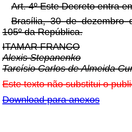
Art. 4º Este Decreto entra e
Brasília, 30 de dezembro 
105º da República.
ITAMAR FRANCO
Alexis Stepanenko
Tarcísio Carlos de Almeida C
Este texto não substitui o pu
Download para anexos