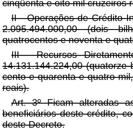
cinqüenta e oito mil cruzeiros r
II - Operações de Crédito 
2.095.494.000,00 (dois bi
quatrocentos e noventa e quatr
III - Recursos Diretamen
14.131.144.224,00 (quatorze b
cento e quarenta e quatro mil,
reais).
Art. 3º Ficam alteradas a
beneficiários deste crédito, 
deste Decreto.