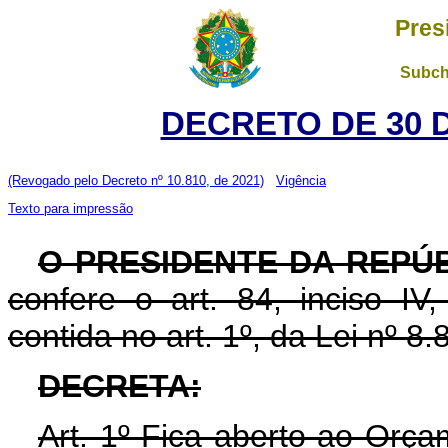
Pres
Subch
DECRETO DE 30 
(Revogado pelo Decreto nº 10.810, de 2021)
Vigência
Texto para impressão
O PRESIDENTE DA REPÚ
confere o art. 84, inciso IV
contida no art. 1º, da Lei nº 
DECRETA:
Art. 1º Fica aberto ao Orça