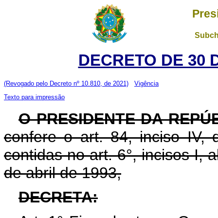
Pres
Subch
DECRETO DE 30 
(Revogado pelo Decreto nº 10.810, de 2021)
Vigência
Texto para impressão
O PRESIDENTE DA REPÚ
confere o art. 84, inciso IV,
contidas no art. 6°, incisos I, a
de abril de 1993,
DECRETA: