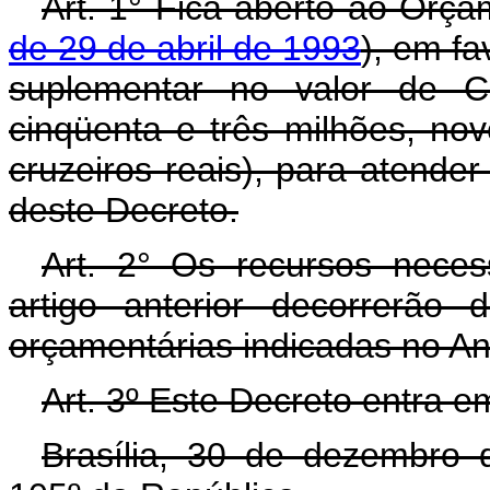
Art. 1° Fica aberto ao Orça
de 29 de abril de 1993
), em fa
suplementar no valor de C
cinqüenta e três milhões, nov
cruzeiros reais), para atende
deste Decreto.
Art. 2° Os recursos neces
artigo anterior decorrerão
orçamentárias indicadas no An
Art. 3º Este Decreto entra e
Brasília, 30 de dezembro 