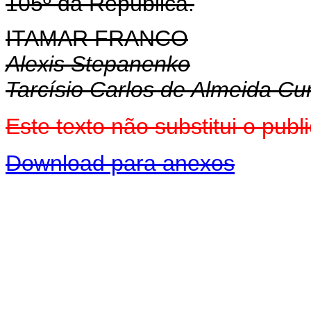
105º da República.
ITAMAR FRANCO
Alexis Stepanenko
Tarcísio Carlos de Almeida C
Este texto não substitui o pu
Download para anexos