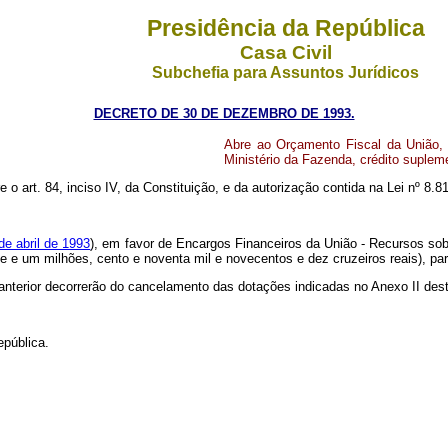
Presidência da República
Casa Civil
Subchefia para Assuntos Jurídicos
DECRETO DE 30 DE DEZEMBRO DE 1993.
Abre ao Orçamento Fiscal da União,
Ministério da Fazenda, crédito suplem
re o art. 84, inciso IV, da Constituição, e da autorização contida na Lei nº 8
de abril de 1993
), em favor de Encargos Financeiros da União - Recursos sob
te e um milhões, cento e noventa mil e novecentos e dez cruzeiros reais), p
 anterior decorrerão do cancelamento das dotações indicadas no Anexo II des
epública.