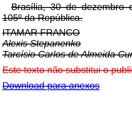
Brasília, 30 de dezembro 
105º da República.
ITAMAR FRANCO
Alexis Stepanenko
Tarcísio Carlos de Almeida C
Este texto não substitui o pu
Download para anexos