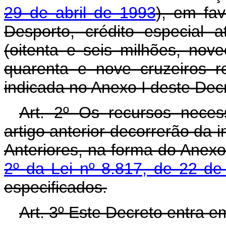
29 de abril de 1993
), em fa
Desporto, crédito especial 
(oitenta e seis milhões, nov
quarenta e nove cruzeiros r
indicada no Anexo I deste Dec
Art. 2º Os recursos neces
artigo anterior decorrerão da 
Anteriores, na forma do Anexo
2º da Lei nº 8.817, de 22 d
especificados.
Art. 3º Este Decreto entra e