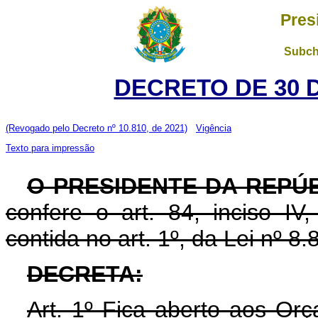
Pres
Subch
DECRETO DE 30 
(Revogado pelo Decreto nº 10.810, de 2021)
Vigência
Texto para impressão
O PRESIDENTE DA REPÚ
confere o art. 84, inciso IV
contida no art. 1º, da Lei nº 
DECRETA:
Art. 1º Fica aberto aos Or