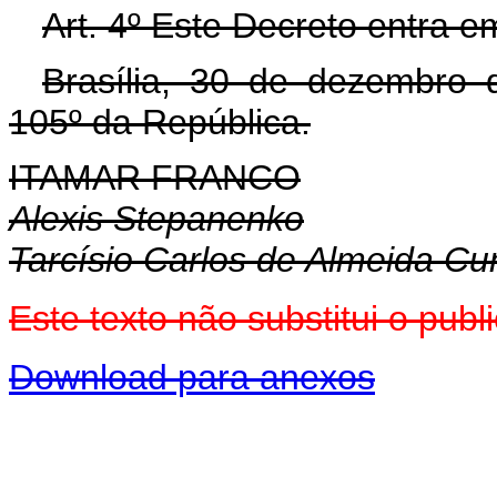
Art. 4º Este Decreto entra e
Brasília, 30 de dezembro 
105º da República.
ITAMAR FRANCO
Alexis Stepanenko
Tarcísio Carlos de Almeida C
Este texto não substitui o pu
Download para anexos