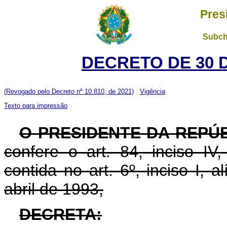
Pres
Subch
DECRETO DE 30 
(Revogado pelo Decreto nº 10.810, de 2021)
Vigência
Texto para impressão
O PRESIDENTE DA REPÚ
confere o art. 84, inciso IV
contida no art. 6º, inciso I, al
abril de 1993,
DECRETA: