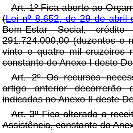
Art. 1º Fica aberto ao Orça
(
Lei nº 8.652, de 29 de abril
Bem-Estar Social, crédit
291.724.000,00 (duzentos e 
vinte e quatro mil cruzeiros
constante do Anexo I deste De
Art. 2º Os recursos neces
artigo anterior decorrerão
indicadas no Anexo II deste D
Art. 3º Fica alterada a rece
Assistência, constante do Anex