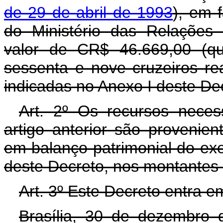
de 29 de abril de 1993
), em 
do Ministério das Relações 
valor de CR$ 46.669,00 (qu
sessenta e nove cruzeiros re
indicadas no Anexo I deste De
Art. 2º Os recursos neces
artigo anterior são provenien
em balanço patrimonial do exer
deste Decreto, nos montantes 
Art. 3º Este Decreto entra e
Brasília, 30 de dezembro 