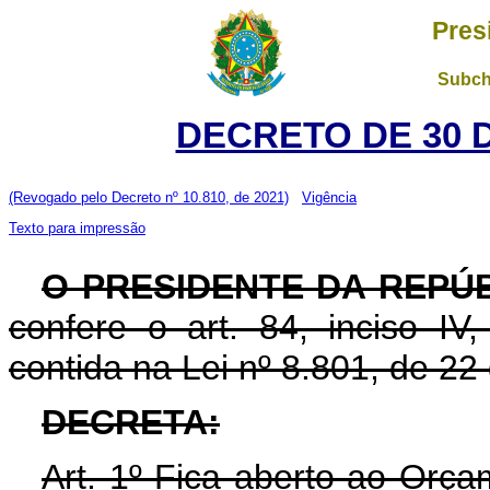
Pres
Subch
DECRETO DE 30 
(Revogado pelo Decreto nº 10.810, de 2021)
Vigência
Texto para impressão
O PRESIDENTE DA REPÚ
confere o art. 84, inciso IV
contida na Lei nº 8.801, de 2
DECRETA:
Art. 1º Fica aberto ao Orça