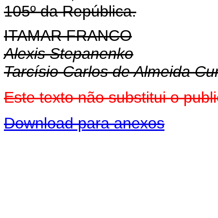
105º da República.
ITAMAR FRANCO
Alexis Stepanenko
Tarcísio Carlos de Almeida C
Este texto não substitui o pu
Download para anexos