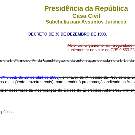
Presidência da República
Casa Civil
Subchefia para Assuntos Jurídicos
DECRETO DE 30 DE DEZEMBRO DE 1993.
Abre ao Orçamento da Seguridade So
suplementar no valor de CR$ 9.863.22
 o art. 84, inciso IV, da Constituição, e da autorização contida no art. 1°, 
 nº 8.652, de 29 de abril de 1993
), em favor do Ministério da Previdência S
tos e cinqüenta cruzeiros reais), para atender à programação indicada no Ane
erior decorrerão da incorporação de Saldos de Exercícios Anteriores, proveni
epública.