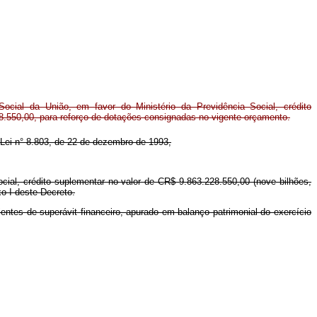
cial da União, em favor do Ministério da Previdência Social, crédito
8.550,00, para reforço de dotações consignadas no vigente orçamento.
da Lei n° 8.803, de 22 de dezembro de 1993,
ocial, crédito suplementar no valor de CR$ 9.863.228.550,00 (nove bilhões,
xo I deste Decreto.
entes de superávit financeiro, apurado em balanço patrimonial do exercício