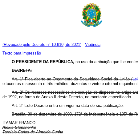
(Revogado pelo Decreto nº 10.810, de 2021)
Vigência
Texto para impressão
O PRESIDENTE DA REPÚBLICA,
no uso da atribuição que lhe confere
DECRETA:
Art. 1° Fica aberto ao Orçamento da Seguridade Social da União (
Lei
oitocentos e sessenta e três milhões, duzentos e vinte e oito mil e quinhen
Art. 2° Os recursos necessários à execução do disposto no artigo ant
de 1992, na forma do Anexo II deste Decreto, no montante especificado.
Art. 3° Este Decreto entra em vigor na data de sua publicação.
Brasília, 30 de dezembro de 1993, 172° da Independência e 105° da R
ITAMAR FRANCO
Alexis Stepanenko
Tarcísio Carlos de Almeida Cunha