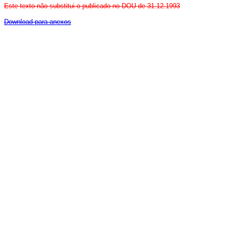
Este texto não substitui o publicado no DOU de 31.12.1993
Download para anexos