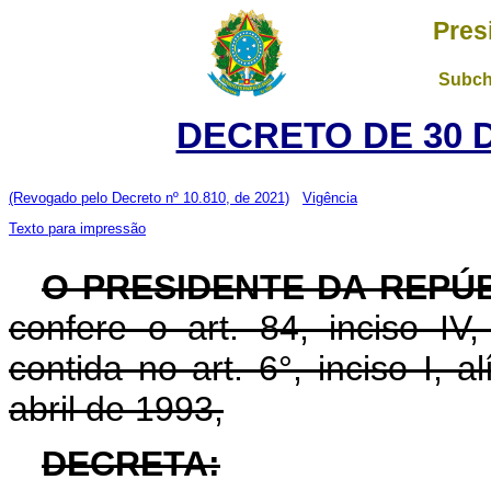
Pres
Subch
DECRETO DE 30 
(Revogado pelo Decreto nº 10.810, de 2021)
Vigência
Texto para impressão
O PRESIDENTE DA REPÚB
confere o art. 84, inciso IV
contida no art. 6°, inciso I, al
abril de 1993,
DECRETA: