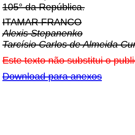
105° da República.
ITAMAR FRANCO
Alexis Stepanenko
Tarcísio Carlos de Almeida C
Este texto não substitui o pu
Download para anexos