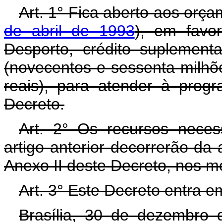
Art. 1° Fica aberto aos orç
de abril de 1993
), em favo
Desporto, crédito suplement
(novecentos e sessenta milhõe
reais), para atender à prog
Decreto.
Art. 2° Os recursos neces
artigo anterior decorrerão da
Anexo II deste Decreto, nos m
Art. 3° Este Decreto entra e
Brasília, 30 de dezembro 