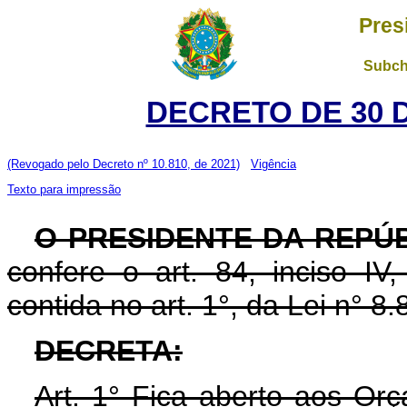
Pres
Subch
DECRETO DE 30 
(Revogado pelo Decreto nº 10.810, de 2021)
Vigência
Texto para impressão
O PRESIDENTE DA REPÚB
confere o art. 84, inciso IV
contida no art. 1°, da Lei n° 
DECRETA:
Art. 1° Fica aberto aos Or