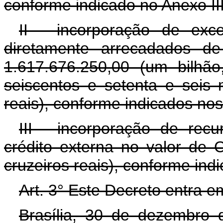
conforme indicado no Anexo II
II - incorporação de exc
diretamente arrecadados d
1.617.676.250,00 (um bilhão
seiscentos e setenta e seis 
reais), conforme indicados nos
III - incorporação de rec
crédito externa no valor de 
cruzeiros reais), conforme ind
Art. 3° Este Decreto entra e
Brasília, 30 de dezembro 