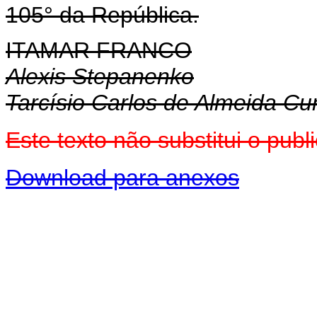
105° da República.
ITAMAR FRANCO
Alexis Stepanenko
Tarcísio Carlos de Almeida C
Este texto não substitui o pu
Download para anexos