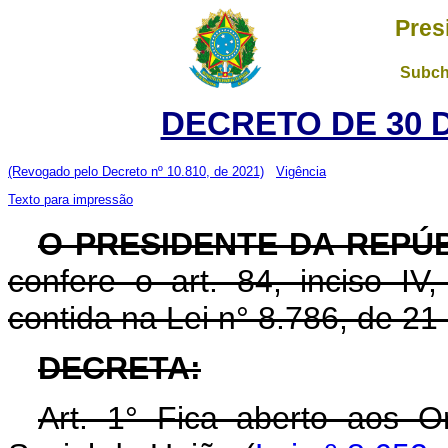
Pres
Subch
DECRETO DE 30 
(Revogado pelo Decreto nº 10.810, de 2021)
Vigência
Texto para impressão
O PRESIDENTE DA REPÚ
confere o art. 84, inciso IV
contida na Lei n° 8.786, de 2
DECRETA:
Art. 1° Fica aberto aos O