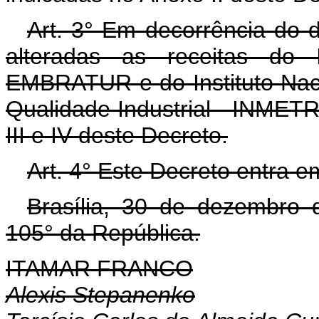
Art. 3° Em decorrência do d
alteradas as receitas do I
EMBRATUR e do Instituto Naci
Qualidade Industrial - INME
III e IV deste Decreto.
Art. 4° Este Decreto entra e
Brasília, 30 de dezembro 
105° da República.
ITAMAR FRANCO
Alexis Stepanenko