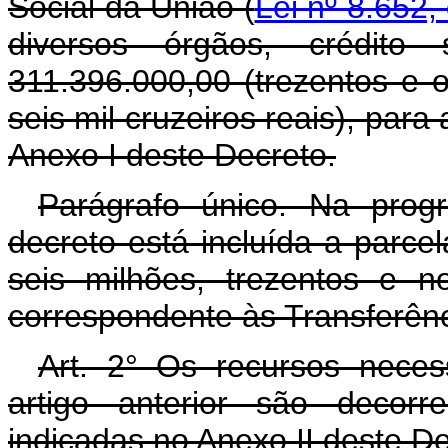
Social da União (
Lei nº 8.652,
diversos órgãos, crédit
311.396.000,00 (trezentos e 
seis mil cruzeiros reais), par
Anexo I deste Decreto.
Parágrafo único. Na prog
decreto está incluída a parc
seis milhões, trezentos e no
correspondente às Transferênc
Art. 2° Os recursos neces
artigo anterior são decor
indicadas no Anexo II deste D