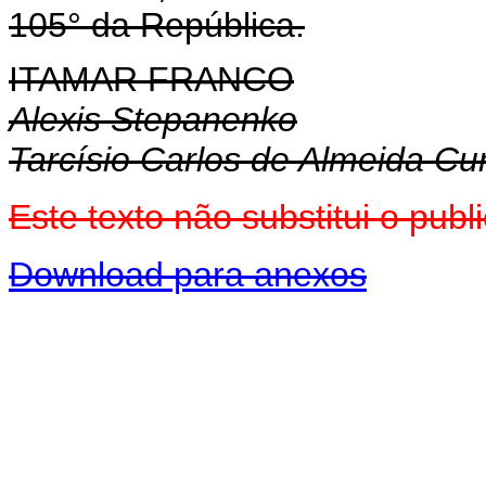
105° da República.
ITAMAR FRANCO
Alexis Stepanenko
Tarcísio Carlos de Almeida C
Este texto não substitui o pu
Download para anexos