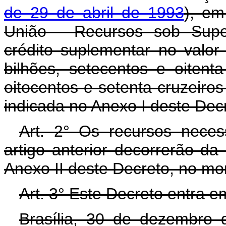
de 29 de abril de 1993
), em
União - Recursos sob Super
crédito suplementar no valo
bilhões, setecentos e oitent
oitocentos e setenta cruzeiro
indicada no Anexo I deste Dec
Art. 2° Os recursos neces
artigo anterior decorrerão d
Anexo II deste Decreto, no mo
Art. 3° Este Decreto entra e
Brasília, 30 de dezembro 