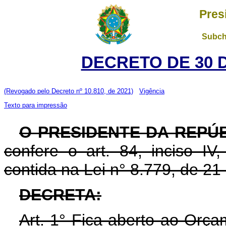
Pres
Subch
DECRETO DE 30 
(Revogado pelo Decreto nº 10.810, de 2021)
Vigência
Texto para impressão
O PRESIDENTE DA REPÚB
confere o art. 84, inciso IV
contida na Lei n° 8.779, de 2
DECRETA:
Art. 1° Fica aberto ao Orça