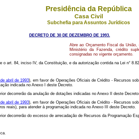
Presidência da República
Casa Civil
Subchefia para Assuntos Jurídicos
DECRETO DE 30 DE DEZEMBRO DE 1993.
Abre ao Orçamento Fiscal da União, 
Ministério da Fazenda, crédito sup
consignadas no vigente orçamento.
e o art. 84, inciso IV, da Constituição, e da autorização contida na Lei n° 8
 de abril de 1993
), em favor de Operações Oficiais de Crédito - Recursos so
amação indicada no Anexo I deste Decreto.
erior decorrerão da anulação de dotações indicadas no Anexo II deste Decreto
 de abril de 1993
), em favor de Operações Oficiais de Crédito - Recursos so
iros reais), para atender à programação indicada no Anexo III deste Decreto.
terior decorrerão do excesso de arrecadação de Recursos da Programação Esp
ica.