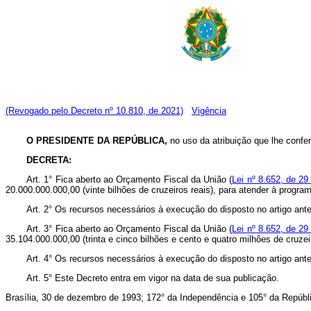
(Revogado pelo Decreto nº 10.810, de 2021)
Vigência
O PRESIDENTE DA REPÚBLICA,
no uso da atribuição que lhe confer
DECRETA:
Art. 1° Fica aberto ao Orçamento Fiscal da União (
Lei nº 8.652, de 29
20.000.000.000,00 (vinte bilhões de cruzeiros reais), para atender à progr
Art. 2° Os recursos necessários à execução do disposto no artigo ant
Art. 3° Fica aberto ao Orçamento Fiscal da União (
Lei nº 8.652, de 29
35.104.000.000,00 (trinta e cinco bilhões e cento e quatro milhões de cruze
Art. 4° Os recursos necessários à execução do disposto no artigo an
Art. 5° Este Decreto entra em vigor na data de sua publicação.
Brasília, 30 de dezembro de 1993; 172° da Independência e 105° da Repúbl