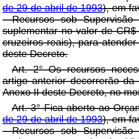
de 29 de abril de 1993
), em fa
- Recursos sob Supervisão 
suplementar no valor de CR$ 
cruzeiros reais), para atende
deste Decreto.
Art. 2° Os recursos neces
artigo anterior decorrerão d
Anexo II deste Decreto, no mo
Art. 3° Fica aberto ao Orça
de 29 de abril de 1993
), em fa
- Recursos sob Supervisão 