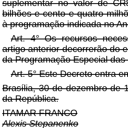
suplementar no valor de CR$
bilhões e cento e quatro milhõ
à programação indicada no Ane
Art. 4° Os recursos neces
artigo anterior decorrerão do
da Programação Especial das O
Art. 5° Este Decreto entra e
Brasília, 30 de dezembro de 
da República.
ITAMAR FRANCO
Alexis Stepanenko