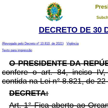
Pres
Subch
DECRETO DE 30 
(Revogado pelo Decreto nº 10.810, de 2021)
Vigência
Texto para impressão
O PRESIDENTE DA REPÚB
confere o art. 84, inciso IV
contida na Lei n° 8.821, de 2
DECRETA:
Art. 1° Fica aberto ao Orça