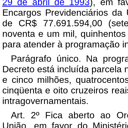
29 de abril de 1993
), em fa
Encargos Previdenciários da 
de CR$ 77.691.594,00 (sete
noventa e um mil, quinhentos 
para atender à programação in
Parágrafo único. Na progr
Decreto está incluída parcela 
e cinco milhões, quatrocento
cinqüenta e oito cruzeiros rea
intragovernamentais.
Art. 2º Fica aberto ao O
União, em favor do Ministér