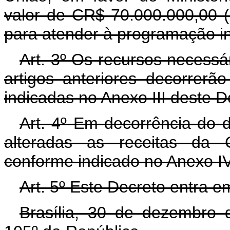
valor de CR$ 70.000.000,00 (s
para atender à programação in
Art. 3º Os recursos necessá
artigos anteriores decorrerã
indicadas no Anexo III deste 
Art. 4º Em decorrência do d
alteradas as receitas da C
conforme indicado no Anexo IV
Art. 5º Este Decreto entra e
Brasília, 30 de dezembro 