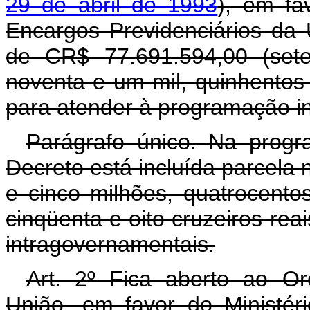
29 de abril de 1993
), em fa
Encargos Previdenciários da 
de CR$ 77.691.594,00 (sete
noventa e um mil, quinhentos 
para atender à programação in
Parágrafo único. Na progr
Decreto está incluída parcela 
e cinco milhões, quatrocento
cinqüenta e oito cruzeiros rea
intragovernamentais.
Art. 2º Fica aberto ao O
União, em favor do Ministér