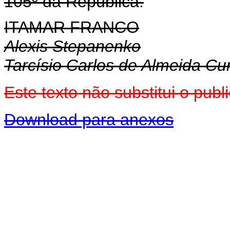
105º da República.
ITAMAR FRANCO
Alexis Stepanenko
Tarcísio Carlos de Almeida C
Este texto não substitui o pu
Download para anexos