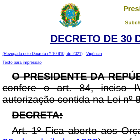
Pres
Subch
DECRETO DE 30 
(Revogado pelo Decreto nº 10.810, de 2021)
Vigência
Texto para impressão
O PRESIDENTE DA REPÚ
confere o art. 84, inciso 
autorização contida na Lei nº
DECRETA:
Art. 1º Fica aberto aos Or