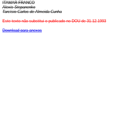
ITAMAR FRANCO
Alexis Stepanenko
Tarcísio Carlos de Almeida Cunha
Este texto não substitui o publicado no DOU de 31.12.1993
Download para anexos