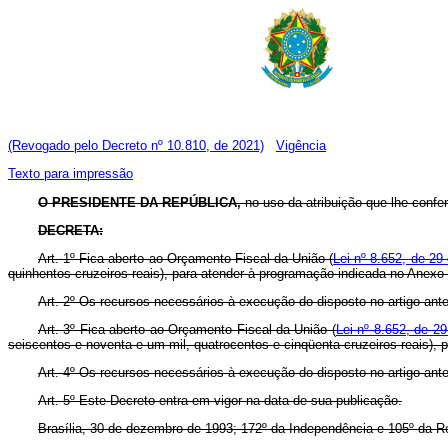
(Revogado pelo Decreto nº 10.810, de 2021)
Vigência
Texto para impressão
O PRESIDENTE DA REPÚBLICA,
no uso da atribuição que lhe confer
DECRETA:
Art. 1º Fica aberto ao Orçamento Fiscal da União (
Lei nº 8.652, de 29 
quinhentos cruzeiros reais), para atender à programação indicada no Anexo 
Art. 2º Os recursos necessários à execução do disposto no artigo ante
Art. 3º Fica aberto ao Orçamento Fiscal da União (
Lei nº 8.652, de 29
seiscentos e noventa e um mil, quatrocentos e cinqüenta cruzeiros reais), 
Art. 4º Os recursos necessários à execução do disposto no artigo ant
Art. 5º Este Decreto entra em vigor na data de sua publicação.
Brasília, 30 de dezembro de 1993; 172º da Independência e 105º da R