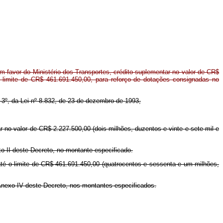
 favor do Ministério dos Transportes, crédito suplementar no valor de CR$
o limite de CR$ 461.691.450,00, para reforço de dotações consignadas no
 e 3º, da Lei nº 8.832, de 23 de dezembro de 1993,
ar no valor de CR$ 2.227.500,00 (dois milhões, duzentos e vinte e sete mil e
xo II deste Decreto, no montante especificado.
 até o limite de CR$ 461.691.450,00 (quatrocentos e sessenta e um milhões,
 Anexo IV deste Decreto, nos montantes especificados.