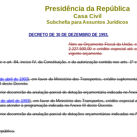
Presidência da República
Casa Civil
Subchefia para Assuntos Jurídicos
DECRETO DE 30 DE DEZEMBRO DE 1993.
Abre ao Orçamento Fiscal da União, em
2.227.500,00 e crédito especial até 
vigente orçamento.
e o art. 84, inciso IV, da Constituição, e da autorização contida nos arts. 1º
de abril de 1993
), em favor do Ministério dos Transportes, crédito suplement
I deste Decreto.
rior decorrerão da anulação parcial de dotação orçamentária indicada no Ane
 de abril de 1993
), em favor do Ministério dos Transportes, crédito especial
para atender à programação indicada no Anexo III deste Decreto.
erior decorrerão da anulação parcial de dotações orçamentárias indicadas no
epública.