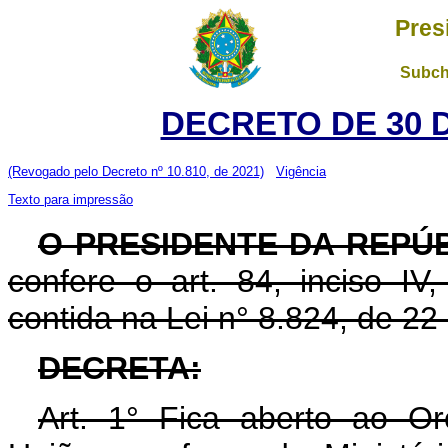
Pres
Subch
DECRETO DE 30 
(Revogado pelo Decreto nº 10.810, de 2021)
Vigência
Texto para impressão
O PRESIDENTE DA REPÚB
confere o art. 84, inciso IV
contida na Lei n° 8.824, de 2
DECRETA:
Art. 1° Fica aberto ao O