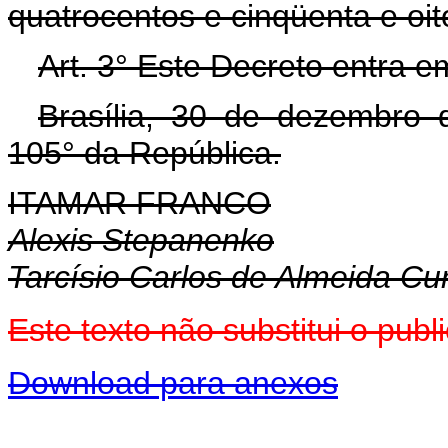
quatrocentos e cinqüenta e oito
Art. 3° Este Decreto entra e
Brasília, 30 de dezembro 
105° da República.
ITAMAR FRANCO
Alexis Stepanenko
Tarcísio Carlos de Almeida C
Este texto não substitui o pu
Download para anexos