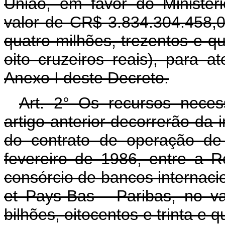
União, em favor do Ministér
valor de CR$ 3.834.304.458,00 
quatro milhões, trezentos e qu
oito cruzeiros reais), para 
Anexo I deste Decreto.
Art. 2° Os recursos neces
artigo anterior decorrerão da
do contrato de operação de
fevereiro de 1986, entre a R
consórcio de bancos internaci
et Pays-Bas - Paribas, no v
bilhões, oitocentos e trinta e 