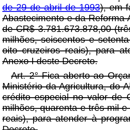
de 29 de abril de 1993
), em f
Abastecimento e da Reforma Ag
de CR$ 3.781.673.878,00 (três
milhões, seiscentos e setenta
oito cruzeiros reais), para 
Anexo I deste Decreto.
Art. 2° Fica aberto ao Orç
Ministério da Agricultura, do
crédito especial no valor de
milhões, quarenta e três mil e 
reais), para atender à progr
Decreto.