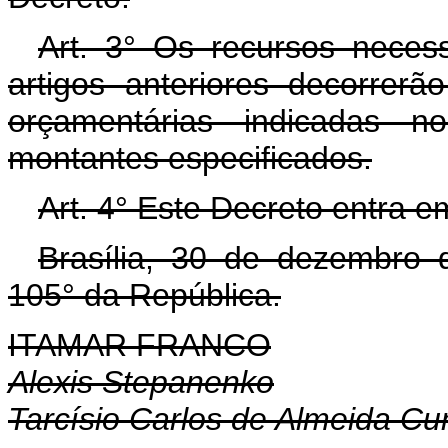
Art. 3° Os recursos neces
artigos anteriores decorrer
orçamentárias indicadas n
montantes especificados.
Art. 4° Este Decreto entra e
Brasília, 30 de dezembro 
105° da República.
ITAMAR FRANCO
Alexis Stepanenko
Tarcísio Carlos de Almeida C