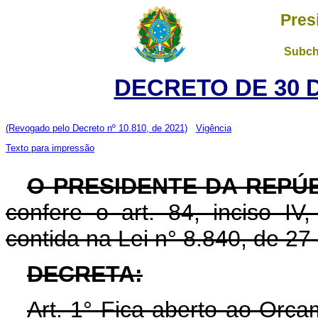
Pres
Subch
DECRETO DE 30 
(Revogado pelo Decreto nº 10.810, de 2021)
Vigência
Texto para impressão
O PRESIDENTE DA REPÚB
confere o art. 84, inciso IV
contida na Lei n° 8.840, de 2
DECRETA:
Art. 1° Fica aberto ao Orça