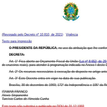
(Revogado pelo Decreto nº 10.810, de 2021)
Vigência
Texto para impressão
O PRESIDENTE DA REPÚBLICA
, no uso da atribuição que lhe confere
DECRETA:
Art. 1° Fica aberto ao Orçamento Fiscal da União (
Lei nº 8.652, de 29
de cruzeiros reais), para atender à programação indicada no Anexo I deste 
Art. 2° Os recursos necessários à execução do disposto no artigo ant
Art. 3° Este Decreto entra em vigor na data de sua publicação.
Brasília, 30 de dezembro de 1993; 172° da Independência e 105° da R
ITAMAR FRANCO
Alexis Stepanenko
Tarcísio Carlos de Almeida Cunha
Este texto não substitui o publicado no DOU de 31.12.1993