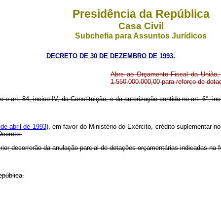
Presidência da República
Casa Civil
Subchefia para Assuntos Jurídicos
DECRETO DE 30 DE DEZEMBRO DE 1993.
Abre ao Orçamento Fiscal da União, 
1.550.000.000,00 para reforço de dot
 o art. 84, inciso IV, da Constituição, e da autorização contida no art. 6°, inci
 de abril de 1993
), em favor do Ministério do Exército, crédito suplementar 
Decreto.
erior decorrerão da anulação parcial de dotações orçamentárias indicadas na 
epública.