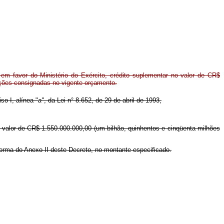
em favor do Ministério do Exército, crédito suplementar no valor de CR$
ações consignadas no vigente orçamento.
so I, alínea "
a"
, da Lei n° 8.652, de 29 de abril de 1993,
no valor de CR$ 1.550.000.000,00 (um bilhão, quinhentos e cinqüenta milhões
forma do Anexo II deste Decreto, no montante especificado.