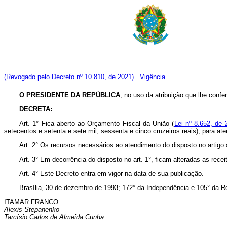
(Revogado pelo Decreto nº 10.810, de 2021)
Vigência
O PRESIDENTE DA REPÚBLICA
, no uso da atribuição que lhe confer
DECRETA:
Art. 1° Fica aberto ao Orçamento Fiscal da União (
Lei nº 8.652, de 
setecentos e setenta e sete mil, sessenta e cinco cruzeiros reais), para a
Art. 2° Os recursos necessários ao atendimento do disposto no artigo
Art. 3° Em decorrência do disposto no art. 1°, ficam alteradas as re
Art. 4° Este Decreto entra em vigor na data de sua publicação.
Brasília, 30 de dezembro de 1993; 172° da Independência e 105° da R
ITAMAR FRANCO
Alexis Stepanenko
Tarcísio Carlos de Almeida Cunha