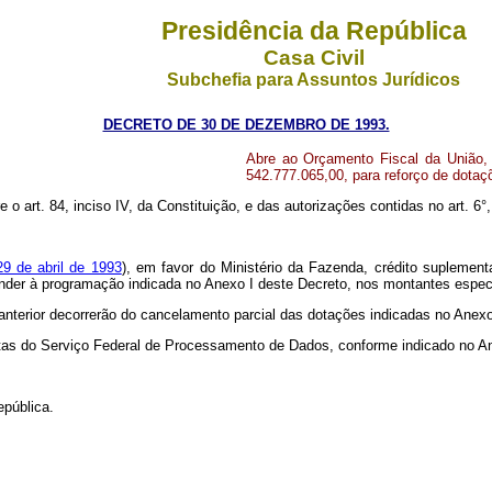
Presidência da República
Casa Civil
Subchefia para Assuntos Jurídicos
DECRETO DE 30 DE DEZEMBRO DE 1993.
Abre ao Orçamento Fiscal da União, 
542.777.065,00, para reforço de dota
e o art. 84, inciso IV, da Constituição, e das autorizações contidas no art. 6°, 
29 de abril de 1993
), em favor do Ministério da Fazenda, crédito suplement
tender à programação indicada no Anexo I deste Decreto, nos montantes espec
 anterior decorrerão do cancelamento parcial das dotações indicadas no Anexo
ceitas do Serviço Federal de Processamento de Dados, conforme indicado no An
epública.