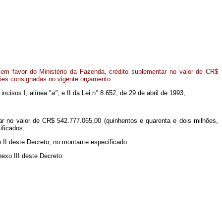
em favor do Ministério da Fazenda, crédito suplementar no valor de CR$
ções consignadas no vigente orçamento.
incisos I, alínea "
a"
, e II da Lei n° 8.652, de 29 de abril de 1993,
ar no valor de CR$ 542.777.065,00 (quinhentos e quarenta e dois milhões,
ificados.
 II deste Decreto, no montante especificado.
exo III deste Decreto.