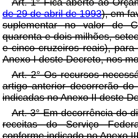
Art. 1° Fica aberto ao Orça
de 29 de abril de 1993
), em fa
suplementar no valor de C
quarenta e dois milhões, setec
e cinco cruzeiros reais), par
Anexo I deste Decreto, nos mo
Art. 2° Os recursos necess
artigo anterior decorrerão d
indicadas no Anexo II deste D
Art. 3° Em decorrência do di
receitas do Serviço Fede
conforme indicado no Anexo II