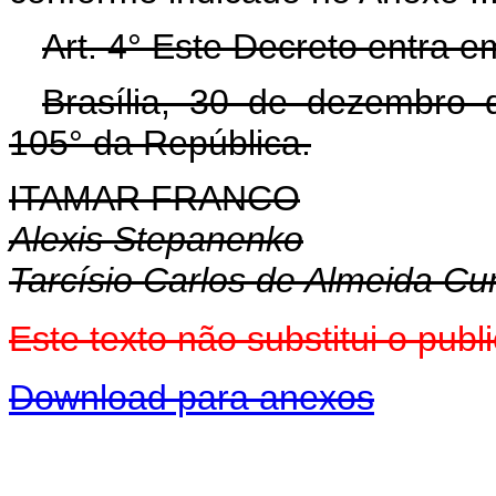
Art. 4° Este Decreto entra e
Brasília, 30 de dezembro 
105° da República.
ITAMAR FRANCO
Alexis Stepanenko
Tarcísio Carlos de Almeida C
Este texto não substitui o pu
Download para anexos