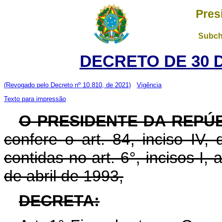
Pres
Subch
DECRETO DE 30 
(Revogado pelo Decreto nº 10.810, de 2021)
Vigência
Texto para impressão
O PRESIDENTE DA REPÚ
confere o art. 84, inciso IV,
contidas no art. 6°, incisos I, a
de abril de 1993,
DECRETA: