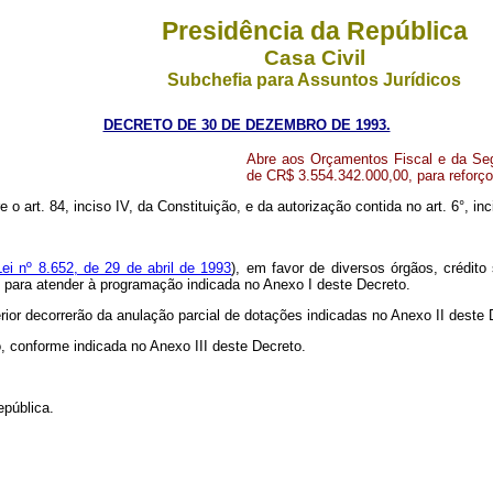
Presidência da República
Casa Civil
Subchefia para Assuntos Jurídicos
DECRETO DE 30 DE DEZEMBRO DE 1993.
Abre aos Orçamentos Fiscal e da Segu
de CR$ 3.554.342.000,00, para reforç
 o art. 84, inciso IV, da Constituição, e da autorização contida no art. 6°, inci
Lei nº 8.652, de 29 de abril de 1993
), em favor de diversos órgãos, crédito
), para atender à programação indicada no Anexo I deste Decreto.
rior decorrerão da anulação parcial de dotações indicadas no Anexo II deste
to, conforme indicada no Anexo III deste Decreto.
epública.