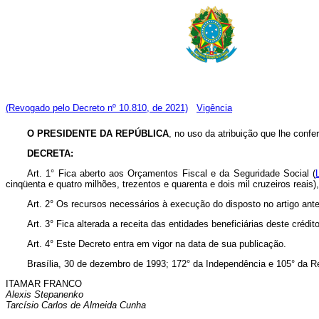
(Revogado pelo Decreto nº 10.810, de 2021)
Vigência
O PRESIDENTE DA REPÚBLICA
, no uso da atribuição que lhe confere
DECRETA:
Art. 1° Fica aberto aos Orçamentos Fiscal e da Seguridade Social (
cinqüenta e quatro milhões, trezentos e quarenta e dois mil cruzeiros reais
Art. 2° Os recursos necessários à execução do disposto no artigo ante
Art. 3° Fica alterada a receita das entidades beneficiárias deste crédi
Art. 4° Este Decreto entra em vigor na data de sua publicação.
Brasília, 30 de dezembro de 1993; 172° da Independência e 105° da R
ITAMAR FRANCO
Alexis Stepanenko
Tarcísio Carlos de Almeida Cunha