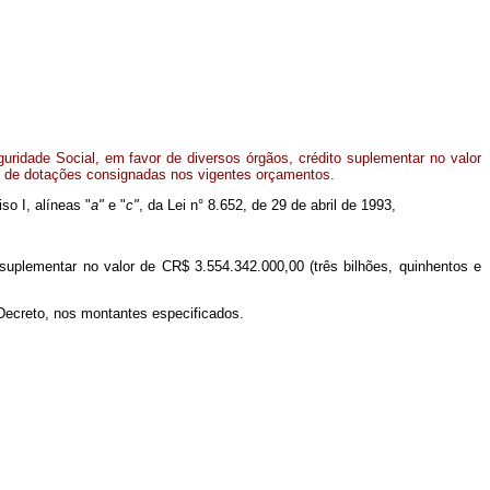
ridade Social, em favor de diversos órgãos, crédito suplementar no valor
o de dotações consignadas nos vigentes orçamentos.
so I, alíneas "
a"
e "
c"
, da Lei n° 8.652, de 29 de abril de 1993,
 suplementar no valor de CR$ 3.554.342.000,00 (três bilhões, quinhentos e
 Decreto, nos montantes especificados.