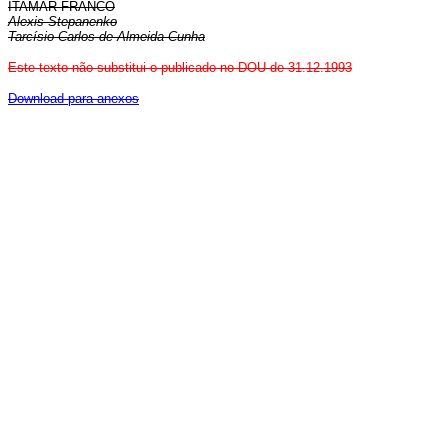
ITAMAR FRANCO
Alexis Stepanenko
Tarcísio Carlos de Almeida Cunha
Este texto não substitui o publicado no DOU de 31.12.1993
Download para anexos