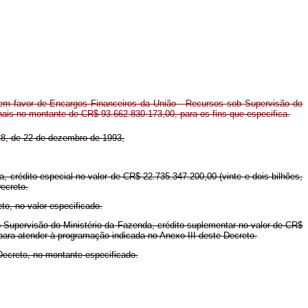
em favor de Encargos Financeiros da União - Recursos sob Supervisão do
onais no montante de CR$ 93.662.830.173,00, para os fins que especifica.
.828, de 22 de dezembro de 1993,
 crédito especial no valor de CR$ 22.735.347.200,00 (vinte e dois bilhões,
Decreto.
to, no valor especificado.
 Supervisão do Ministério da Fazenda, crédito suplementar no valor de CR$
, para atender à programação indicada no Anexo III deste Decreto.
Decreto, no montante especificado.