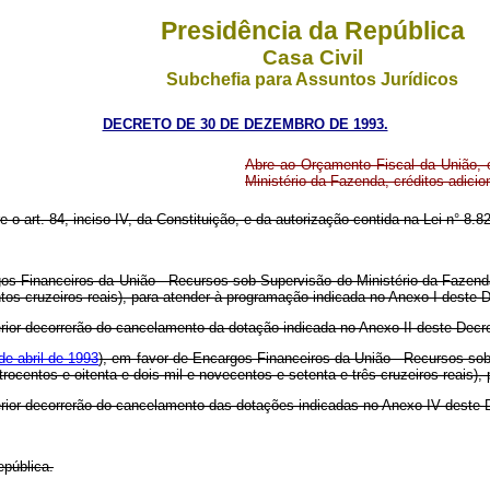
Presidência da República
Casa Civil
Subchefia para Assuntos Jurídicos
DECRETO DE 30 DE DEZEMBRO DE 1993.
Abre ao Orçamento Fiscal da União, 
Ministério da Fazenda, créditos adici
re o art. 84, inciso IV, da Constituição, e da autorização contida na Lei n° 8
os Financeiros da União - Recursos sob Supervisão do Ministério da Fazenda,
ntos cruzeiros reais), para atender à programação indicada no Anexo I deste 
rior decorrerão do cancelamento da dotação indicada no Anexo II deste Decre
de abril de 1993
), em favor de Encargos Financeiros da União - Recursos sob
rocentos e oitenta e dois mil e novecentos e setenta e três cruzeiros reais)
erior decorrerão do cancelamento das dotações indicadas no Anexo IV deste 
epública.