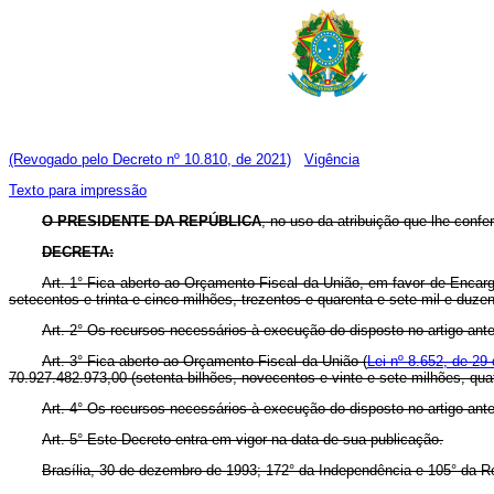
(Revogado pelo Decreto nº 10.810, de 2021)
Vigência
Texto para impressão
O PRESIDENTE DA REPÚBLICA
, no uso da atribuição que lhe confe
DECRETA:
Art. 1° Fica aberto ao Orçamento Fiscal da União, em favor de Encarg
setecentos e trinta e cinco milhões, trezentos e quarenta e sete mil e duze
Art. 2° Os recursos necessários à execução do disposto no artigo ante
Art. 3° Fica aberto ao Orçamento Fiscal da União (
Lei nº 8.652, de 29 
70.927.482.973,00 (setenta bilhões, novecentos e vinte e sete milhões, quat
Art. 4° Os recursos necessários à execução do disposto no artigo ant
Art. 5° Este Decreto entra em vigor na data de sua publicação.
Brasília, 30 de dezembro de 1993; 172° da Independência e 105° da R