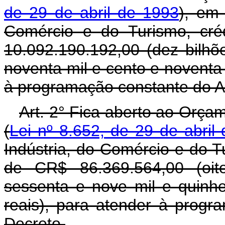
de 29 de abril de 1993
), em 
Comércio e do Turismo, cré
10.092.190.192,00 (dez bilhõ
noventa mil e cento e noventa 
à programação constante do A
Art. 2° Fica aberto ao Orça
(
Lei nº 8.652, de 29 de abril
Indústria, do Comércio e do T
de CR$ 86.369.564,00 (oite
sessenta e nove mil e quinhe
reais), para atender à progr
Decreto.