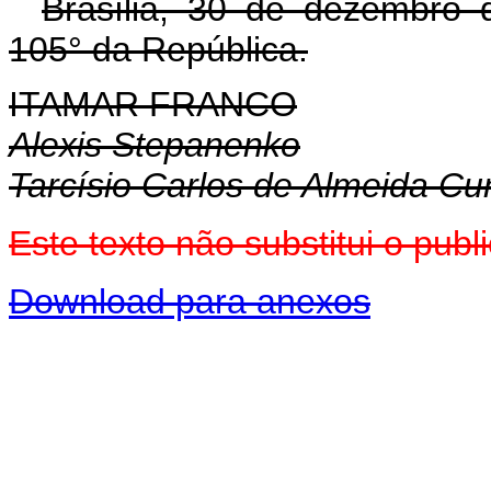
Brasília, 30 de dezembro 
105° da República.
ITAMAR FRANCO
Alexis Stepanenko
Tarcísio Carlos de Almeida C
Este texto não substitui o pu
Download para anexos