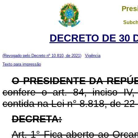
Pres
Subch
DECRETO DE 30 
(Revogado pelo Decreto nº 10.810, de 2021)
Vigência
Texto para impressão
O PRESIDENTE DA REPÚ
confere o art. 84, inciso IV
contida na Lei n° 8.818, de 2
DECRETA:
Art. 1° Fica aberto ao Orça