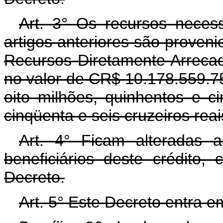
Art. 3° Os recursos neces
artigos anteriores são proven
Recursos Diretamente Arreca
no valor de CR$ 10.178.559.75
oito milhões, quinhentos e c
cinqüenta e seis cruzeiros reai
Art. 4° Ficam alteradas 
beneficiários deste crédito,
Decreto.
Art. 5° Este Decreto entra e