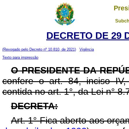
Pres
Subch
DECRETO DE 29 
(Revogado pelo Decreto nº 10.810, de 2021)
Vigência
Texto para impressão
O PRESIDENTE DA REPÚ
confere o art. 84, inciso IV
contida no art. 1°, da Lei n° 
DECRETA:
Art. 1° Fica aberto aos orç