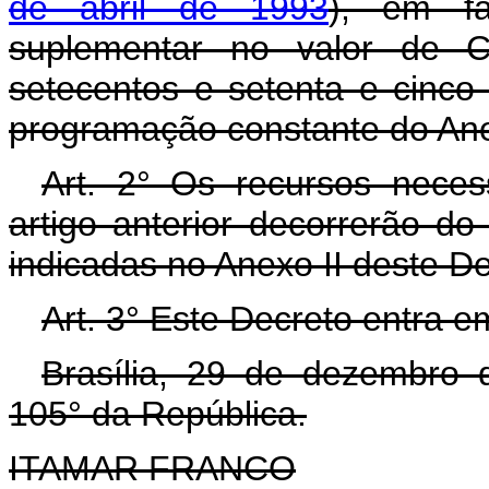
de abril de 1993
), em fa
suplementar no valor de C
setecentos e setenta e cinco 
programação constante do Ane
Art. 2° Os recursos neces
artigo anterior decorrerão d
indicadas no Anexo II deste D
Art. 3° Este Decreto entra e
Brasília, 29 de dezembro 
105° da República.
ITAMAR FRANCO