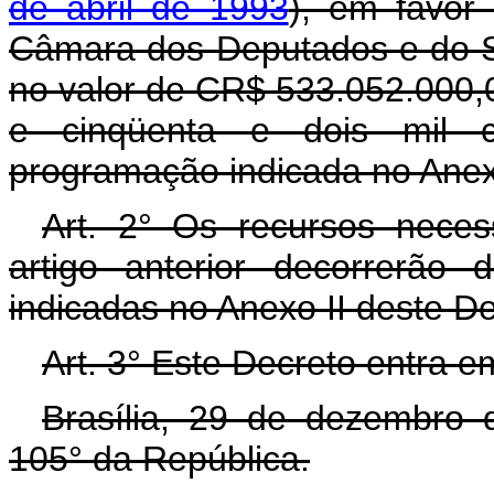
de abril de 1993
), em favor 
Câmara dos Deputados e do S
no valor de CR$ 533.052.000,00
e cinqüenta e dois mil cr
programação indicada no Anex
Art. 2° Os recursos neces
artigo anterior decorrerão
indicadas no Anexo II deste D
Art. 3° Este Decreto entra e
Brasília, 29 de dezembro 
105° da República.