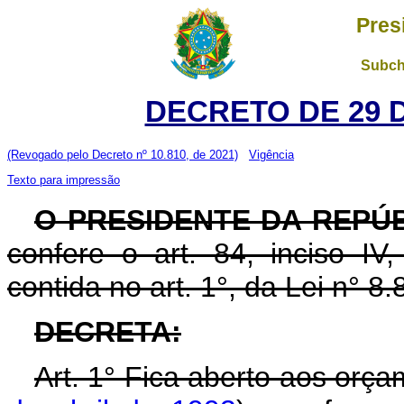
Pres
Subch
DECRETO DE 29 
(Revogado pelo Decreto nº 10.810, de 2021)
Vigência
Texto para impressão
O PRESIDENTE DA REPÚ
confere o art. 84, inciso IV
contida no art. 1°, da Lei n° 
DECRETA:
Art. 1° Fica aberto aos orç