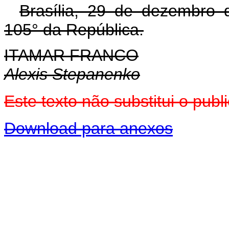
Brasília, 29 de dezembro 
105° da República.
ITAMAR FRANCO
Alexis Stepanenko
Este texto não substitui o pu
Download para anexos