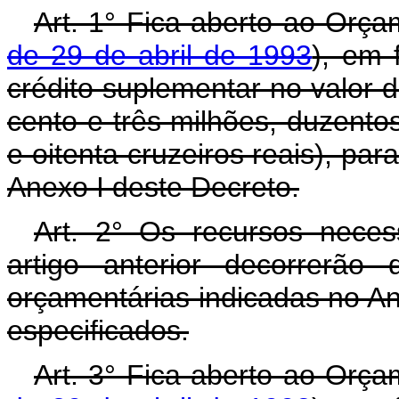
Art. 1° Fica aberto ao Orça
de 29 de abril de 1993
), em 
crédito suplementar no valor 
cento e três milhões, duzentos
e oitenta cruzeiros reais), pa
Anexo I deste Decreto.
Art. 2° Os recursos neces
artigo anterior decorrerão
orçamentárias indicadas no An
especificados.
Art. 3° Fica aberto ao Orça