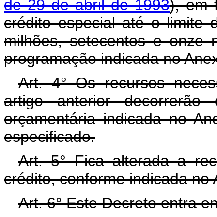
de 29 de abril de 1993
), em 
crédito especial até o limite
milhões, setecentos e onze m
programação indicada no Anexo
Art. 4° Os recursos neces
artigo anterior decorrerão
orçamentária indicada no An
especificado.
Art. 5° Fica alterada a rec
crédito, conforme indicada no
Art. 6° Este Decreto entra e