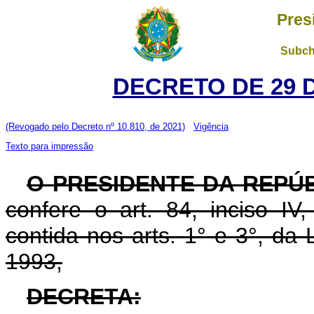
Pres
Subch
DECRETO DE 29 
(Revogado pelo Decreto nº 10.810, de 2021)
Vigência
Texto para impressão
O PRESIDENTE DA REPÚ
confere o art. 84, inciso IV
contida nos arts. 1° e 3°, da
1993,
DECRETA: