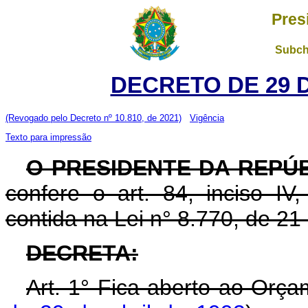
Pres
Subch
DECRETO DE 29 
(Revogado pelo Decreto nº 10.810, de 2021)
Vigência
Texto para impressão
O PRESIDENTE DA REPÚ
confere o art. 84, inciso IV
contida na Lei n° 8.770, de 2
DECRETA:
Art. 1° Fica aberto ao Orça