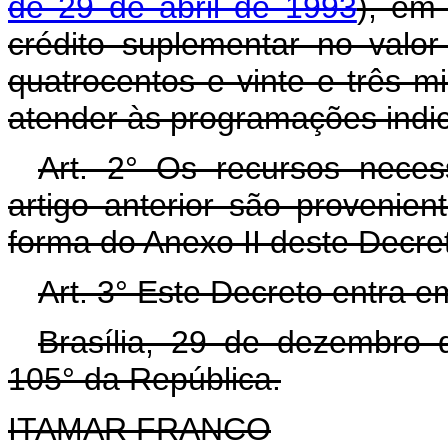
de 29 de abril de 1993
), em
crédito suplementar no valo
quatrocentos e vinte e três mi
atender às programações indic
Art. 2° Os recursos neces
artigo anterior são provenie
forma do Anexo II deste Decre
Art. 3° Este Decreto entra e
Brasília, 29 de dezembro 
105° da República.
ITAMAR FRANCO