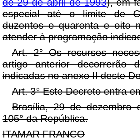
de 29 de abril de 1993
), em f
especial até o limite de C
duzentos e quarenta e oito m
atender à programação indicad
Art. 2° Os recursos neces
artigo anterior decorrerão
indicadas no anexo II deste D
Art. 3° Este Decreto entra e
Brasília, 29 de dezembro 
105° da República.
ITAMAR FRANCO