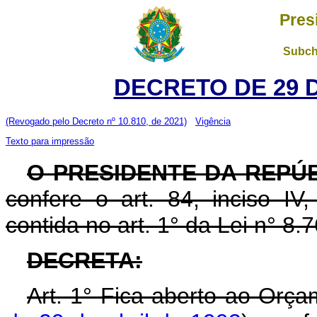
Pres
Subch
DECRETO DE 29 
(Revogado pelo Decreto nº 10.810, de 2021)
Vigência
Texto para impressão
O PRESIDENTE DA REPÚ
confere o art. 84, inciso IV
contida no art. 1° da Lei n° 8
DECRETA:
Art. 1° Fica aberto ao Orça