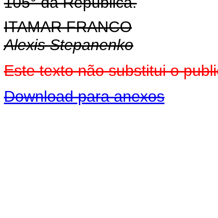
105° da República.
ITAMAR FRANCO
Alexis Stepanenko
Este texto não substitui o pu
Download para anexos