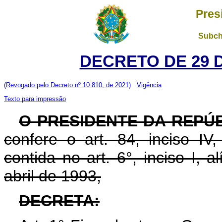
Pres
Subch
DECRETO DE 29 
(Revogado pelo Decreto nº 10.810, de 2021)
Vigência
Texto para impressão
O PRESIDENTE DA REPÚ
confere o art. 84, inciso IV
contida no art. 6°, inciso I, al
abril de 1993,
DECRETA: