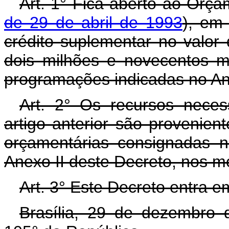
Art. 1° Fica aberto ao Orça
de 29 de abril de 1993
), em
crédito suplementar no valor
dois milhões e novecentos mi
programações indicadas no An
Art. 2° Os recursos neces
artigo anterior são provenien
orçamentárias consignadas 
Anexo II deste Decreto, nos m
Art. 3° Este Decreto entra e
Brasília, 29 de dezembro 