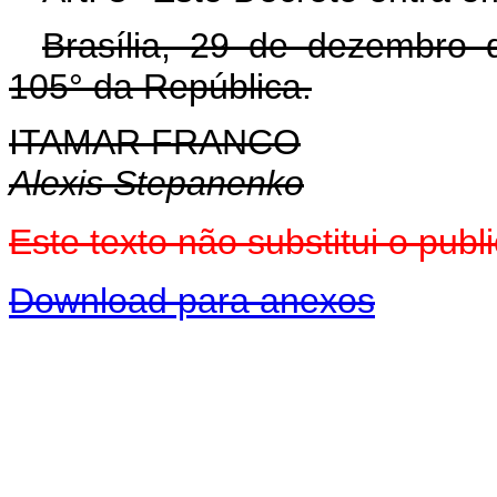
Brasília, 29 de dezembro 
105° da República.
ITAMAR FRANCO
Alexis Stepanenko
Este texto não substitui o pu
Download para anexos