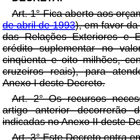
Art. 1° Fica aberto aos orç
de abril de 1993
), em favor da
das Relações Exteriores e E
crédito suplementar no val
cinqüenta e oito milhões, ce
cruzeiros reais), para ate
Anexo I deste Decreto.
Art. 2° Os recursos neces
artigo anterior decorrerão
indicadas no Anexo II deste D
Art. 3° Este Decreto entra e