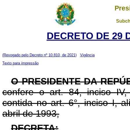
Pres
Subch
DECRETO DE 29 
(Revogado pelo Decreto nº 10.810, de 2021)
Vigência
Texto para impressão
O PRESIDENTE DA REPÚ
confere o art. 84, inciso IV
contida no art. 6°, inciso I, al
abril de 1993,
DECRETA: