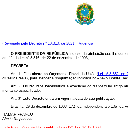
(Revogado pelo Decreto nº 10.810, de 2021)
Vigência
O PRESIDENTE DA REPÚBLICA
, no uso da atribuição que lhe confer
art. 1°, da Lei n° 8.816, de 22 de dezembro de 1993,
DECRETA:
Art. 1° Fica aberto ao Orçamento Fiscal da União (
Lei nº 8.652, de 
cruzeiros reais), para atender à programação indicada no Anexo I deste Dec
Art. 2° Os recursos necessários à execução do disposto no artigo a
montante especificado.
Art. 3° Este Decreto entra em vigor na data de sua publicação.
Brasília, 29 de dezembro de 1993; 172° da Independência e 105° da R
ITAMAR FRANCO
Alexis Stepanenko
Este texto não substitui o publicado no DOU de 30.12.1993