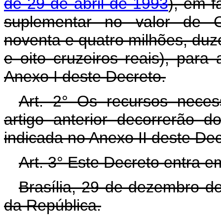
de 29 de abril de 1993
), em f
suplementar no valor de C
noventa e quatro milhões, duze
e oito cruzeiros reais), par
Anexo I deste Decreto.
Art. 2° Os recursos neces
artigo anterior decorrerão 
indicada no Anexo II deste De
Art. 3° Este Decreto entra e
Brasília, 29 de dezembro d
da República.