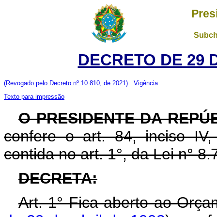
Pres
Subch
DECRETO DE 29 
(Revogado pelo Decreto nº 10.810, de 2021)
Vigência
Texto para impressão
O PRESIDENTE DA REPÚB
confere o art. 84, inciso IV
contida no art. 1°, da Lei n° 
DECRETA:
Art. 1° Fica aberto ao Orça