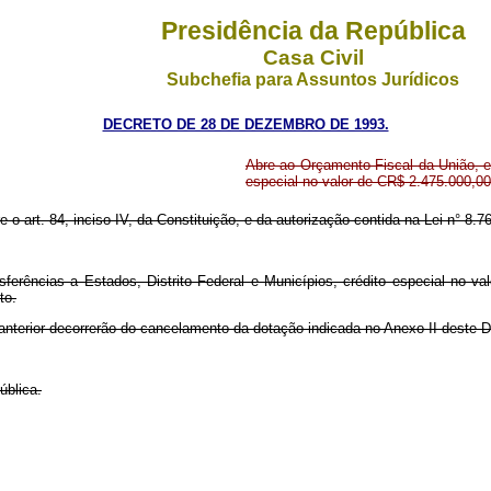
Presidência da República
Casa Civil
Subchefia para Assuntos Jurídicos
DECRETO DE 28 DE DEZEMBRO DE 1993.
Abre ao Orçamento Fiscal da União, em
especial no valor de CR$ 2.475.000,00,
e o art. 84, inciso IV, da Constituição, e da autorização contida na Lei n° 8
ferências a Estados, Distrito Federal e Municípios, crédito especial no va
to.
 anterior decorrerão do cancelamento da dotação indicada no Anexo II deste 
ública.