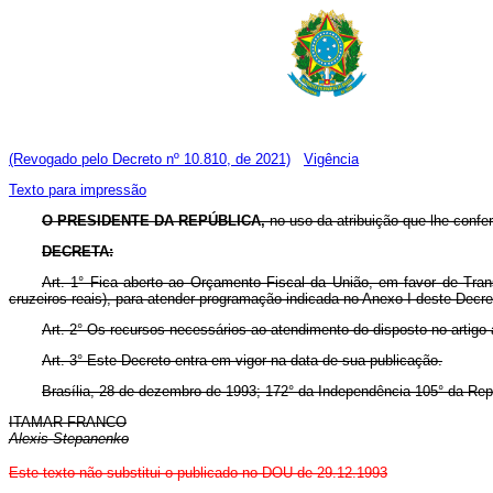
(Revogado pelo Decreto nº 10.810, de 2021)
Vigência
Texto para impressão
O PRESIDENTE DA REPÚBLICA,
no uso da atribuição que lhe confer
DECRETA:
Art. 1° Fica aberto ao Orçamento Fiscal da União, em favor de Trans
cruzeiros reais), para atender programação indicada no Anexo I deste Decre
Art. 2° Os recursos necessários ao atendimento do disposto no artigo
Art. 3° Este Decreto entra em vigor na data de sua publicação.
Brasília, 28 de dezembro de 1993; 172° da Independência 105° da Rep
ITAMAR FRANCO
Alexis Stepanenko
Este texto não substitui o publicado no DOU de 29.12.1993