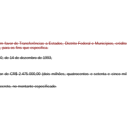
 favor de Transferências a Estados, Distrito Federal e Municípios, crédito
 para os fins que especifica.
.760, de 14 de dezembro de 1993,
lor de CR$ 2.475.000,00 (dois milhões, quatrocentos e setenta e cinco mil
Decreto, no montante especificado.